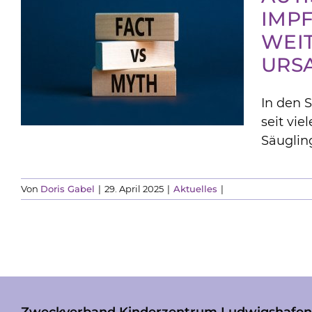
IMP
WEI
URS
In den 
seit vi
Säugling
Von
Doris Gabel
|
29. April 2025
|
Aktuelles
|
Zweckverband Kinderzentrum Ludwigshafen